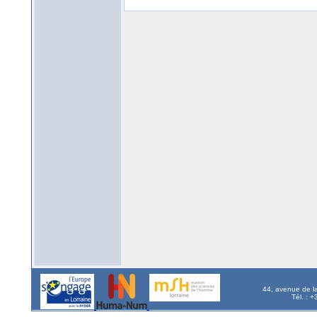
44, avenue de l
Tél. : 