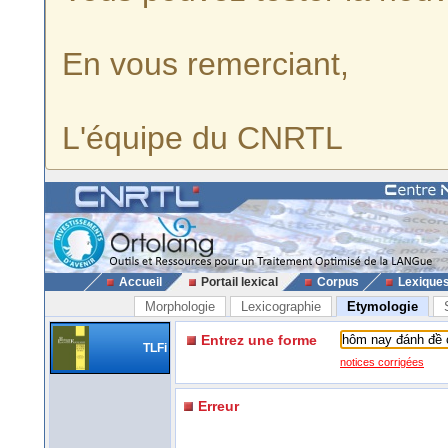
En vous remerciant,
L'équipe du CNRTL
Accueil
Portail lexical
Corpus
Lexique
Morphologie
Lexicographie
Etymologie
Entrez une forme
TLFi
notices corrigées
Erreur