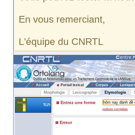
En vous remerciant,
L'équipe du CNRTL
Accueil
Portail lexical
Corpus
Lexique
Morphologie
Lexicographie
Etymologie
Entrez une forme
TLFi
notices corrigées
Erreur