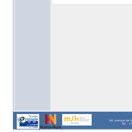
44, avenue de l
Tél. : 