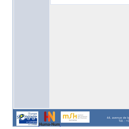
44, avenue de l
Tél. : 