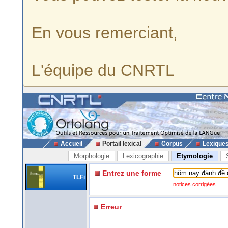
En vous remerciant,
L'équipe du CNRTL
Accueil
Portail lexical
Corpus
Lexique
Morphologie
Lexicographie
Etymologie
Entrez une forme
TLFi
notices corrigées
Erreur