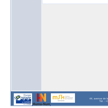
44, avenue de l
Tél. : 