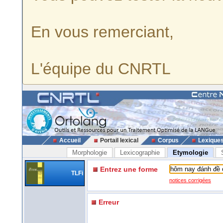
En vous remerciant,
L'équipe du CNRTL
Accueil
Portail lexical
Corpus
Lexique
Morphologie
Lexicographie
Etymologie
Entrez une forme
TLFi
notices corrigées
Erreur