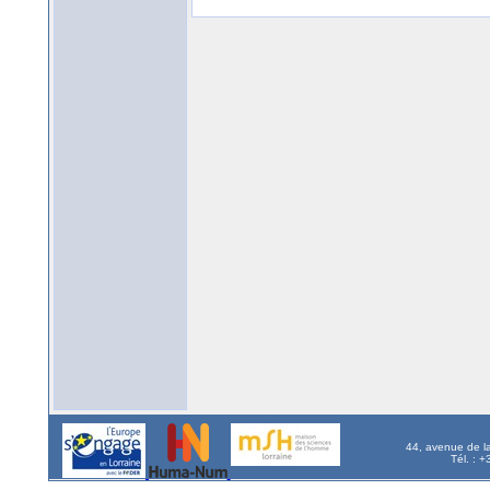
44, avenue de l
Tél. : 