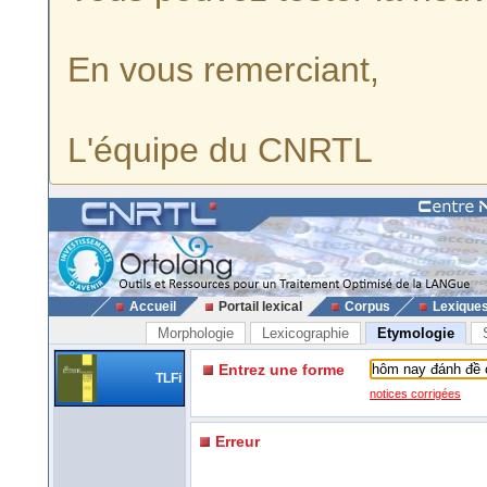
En vous remerciant,
L'équipe du CNRTL
Accueil
Portail lexical
Corpus
Lexique
Morphologie
Lexicographie
Etymologie
Entrez une forme
TLFi
notices corrigées
Erreur