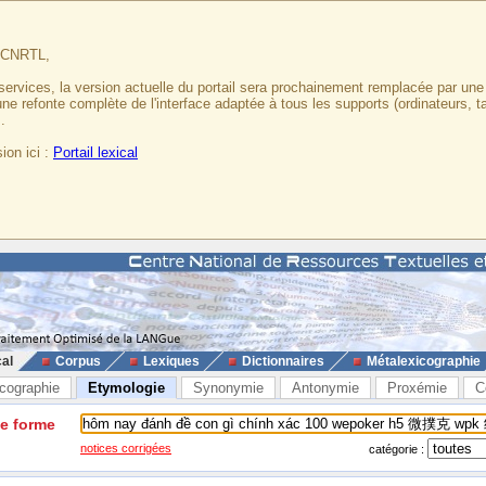
u CNRTL,
services, la version actuelle du portail sera prochainement remplacée par un
 une refonte complète de l'interface adaptée à tous les supports (ordinateurs, t
.
ion ici :
Portail lexical
cal
Corpus
Lexiques
Dictionnaires
Métalexicographie
cographie
Etymologie
Synonymie
Antonymie
Proxémie
C
ne forme
notices corrigées
catégorie :