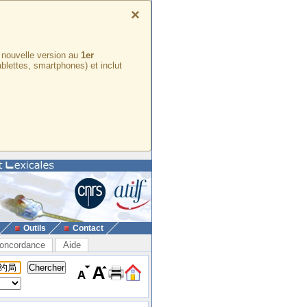
×
e nouvelle version au
1er
ablettes, smartphones) et inclut
Outils
Contact
oncordance
Aide