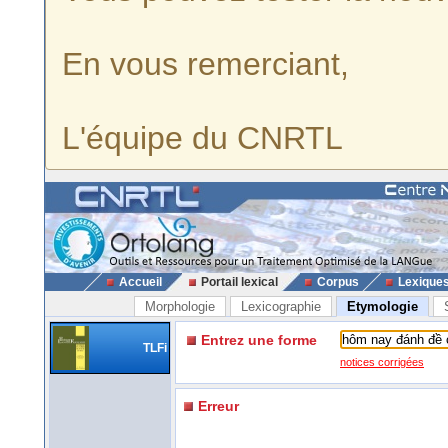
En vous remerciant,
L'équipe du CNRTL
Accueil
Portail lexical
Corpus
Lexique
Morphologie
Lexicographie
Etymologie
Entrez une forme
TLFi
notices corrigées
Erreur