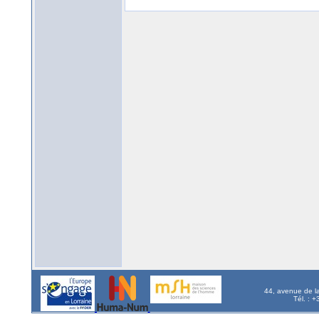
44, avenue de l
Tél. : 