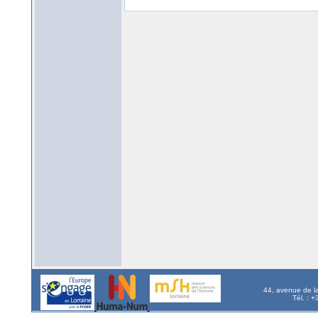
44, avenue de l
Tél. : 