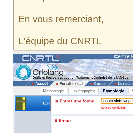
En vous remerciant,
L'équipe du CNRTL
Accueil
Portail lexical
Corpus
Lexique
Morphologie
Lexicographie
Etymologie
Entrez une forme
TLFi
notices corrigées
Erreur