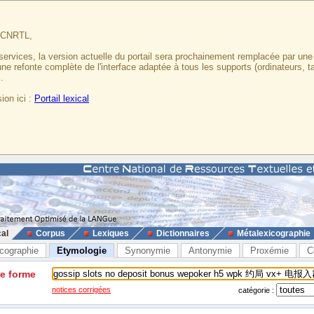
u CNRTL,
services, la version actuelle du portail sera prochainement remplacée par un
 une refonte complète de l'interface adaptée à tous les supports (ordinateurs, t
.
ion ici :
Portail lexical
cal
Corpus
Lexiques
Dictionnaires
Métalexicographie
cographie
Etymologie
Synonymie
Antonymie
Proxémie
C
ne forme
notices corrigées
catégorie :