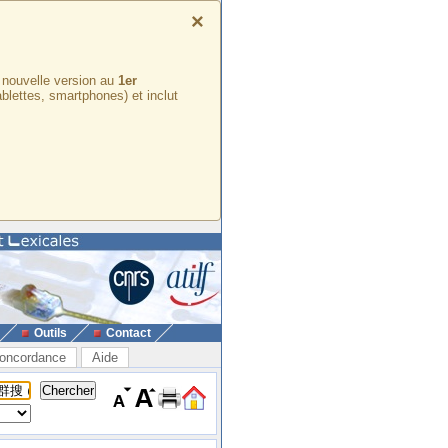
×
e nouvelle version au
1er
ablettes, smartphones) et inclut
Outils
Contact
oncordance
Aide