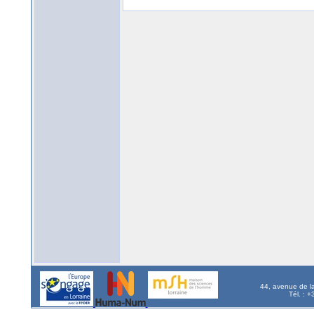
44, avenue de l
Tél. : 