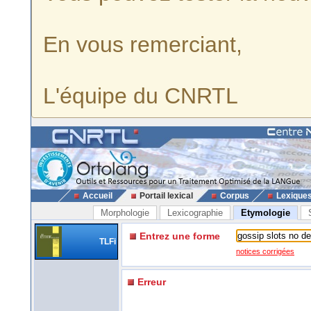
En vous remerciant,
L'équipe du CNRTL
Accueil
Portail lexical
Corpus
Lexique
Morphologie
Lexicographie
Etymologie
Entrez une forme
TLFi
notices corrigées
Erreur