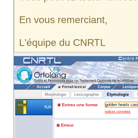
En vous remerciant,
L'équipe du CNRTL
Accueil
Portail lexical
Corpus
Lexique
Morphologie
Lexicographie
Etymologie
Entrez une forme
TLFi
notices corrigées
Erreur