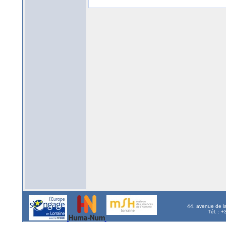
44, avenue de l
Tél. : 