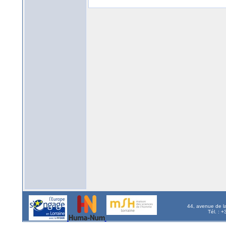
44, avenue de l
Tél. : 