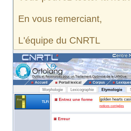
En vous remerciant,
L'équipe du CNRTL
Accueil
Portail lexical
Corpus
Lexique
Morphologie
Lexicographie
Etymologie
Entrez une forme
TLFi
notices corrigées
Erreur