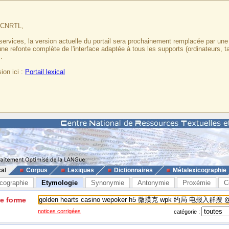
u CNRTL,
services, la version actuelle du portail sera prochainement remplacée par un
 une refonte complète de l'interface adaptée à tous les supports (ordinateurs, t
.
ion ici :
Portail lexical
cal
Corpus
Lexiques
Dictionnaires
Métalexicographie
cographie
Etymologie
Synonymie
Antonymie
Proxémie
C
ne forme
notices corrigées
catégorie :