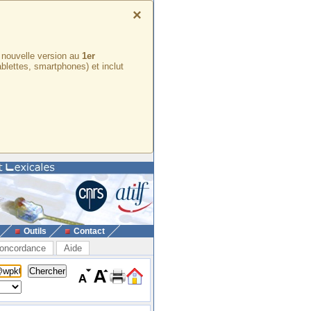
×
e nouvelle version au
1er
ablettes, smartphones) et inclut
Outils
Contact
oncordance
Aide