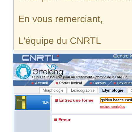
En vous remerciant,
L'équipe du CNRTL
Accueil
Portail lexical
Corpus
Lexique
Morphologie
Lexicographie
Etymologie
Entrez une forme
TLFi
notices corrigées
Erreur