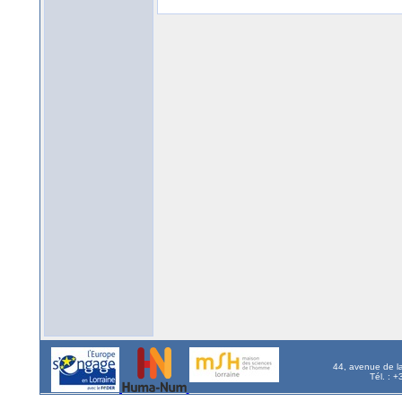
44, avenue de l
Tél. : 