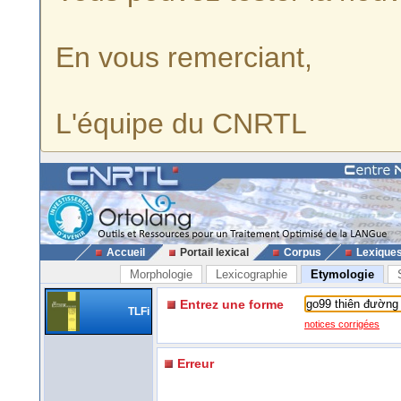
En vous remerciant,
L'équipe du CNRTL
Accueil
Portail lexical
Corpus
Lexique
Morphologie
Lexicographie
Etymologie
Entrez une forme
TLFi
notices corrigées
Erreur