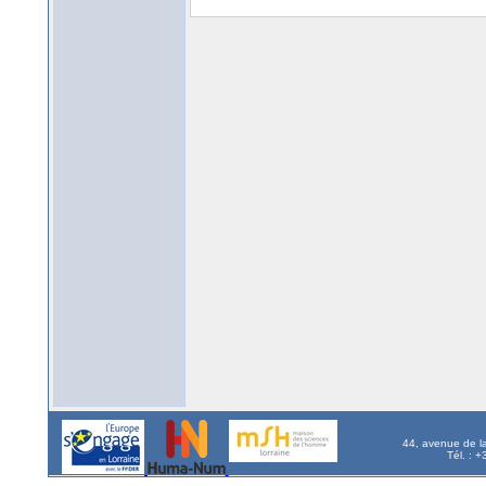
44, avenue de l
Tél. : 