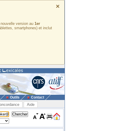
×
e nouvelle version au
1er
ablettes, smartphones) et inclut
Outils
Contact
oncordance
Aide