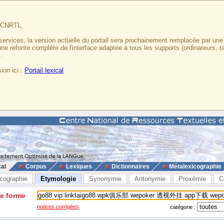
u CNRTL,
services, la version actuelle du portail sera prochainement remplacée par un
 une refonte complète de l'interface adaptée à tous les supports (ordinateurs, t
.
ion ici :
Portail lexical
cal
Corpus
Lexiques
Dictionnaires
Métalexicographie
cographie
Etymologie
Synonymie
Antonymie
Proxémie
C
ne forme
notices corrigées
catégorie :