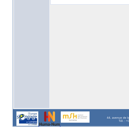
44, avenue de l
Tél. : 