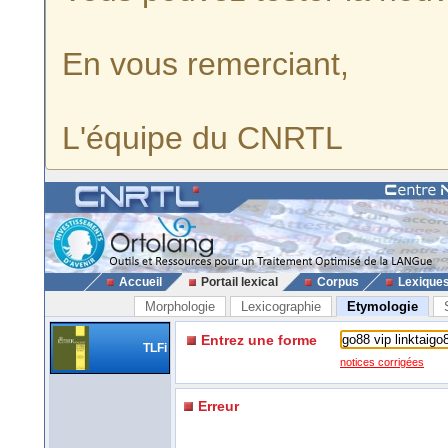
En vous remerciant,
L'équipe du CNRTL
Accueil
Portail lexical
Corpus
Lexique
Morphologie
Lexicographie
Etymologie
Entrez une forme
TLFi
notices corrigées
Erreur