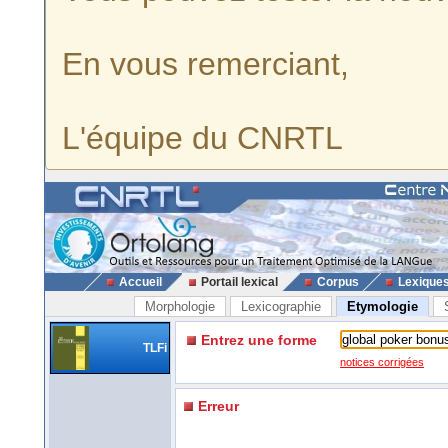
En vous remerciant,
L'équipe du CNRTL
Accueil
Portail lexical
Corpus
Lexique
Morphologie
Lexicographie
Etymologie
Entrez une forme
TLFi
notices corrigées
Erreur