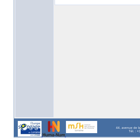
44, avenue de l
Tél. : 