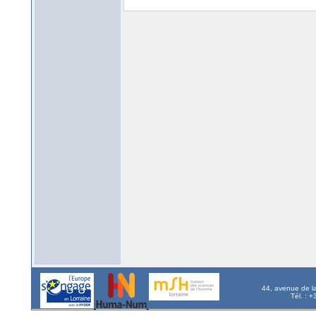
44, avenue de l
Tél. : 