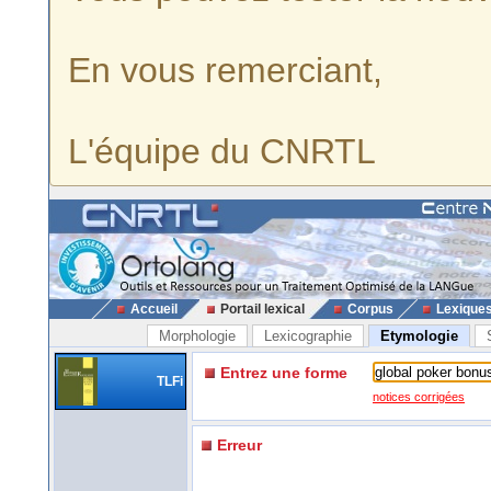
En vous remerciant,
L'équipe du CNRTL
Accueil
Portail lexical
Corpus
Lexique
Morphologie
Lexicographie
Etymologie
Entrez une forme
TLFi
notices corrigées
Erreur