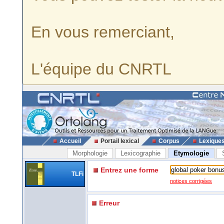
En vous remerciant,
L'équipe du CNRTL
Accueil
Portail lexical
Corpus
Lexique
Morphologie
Lexicographie
Etymologie
Entrez une forme
TLFi
notices corrigées
Erreur