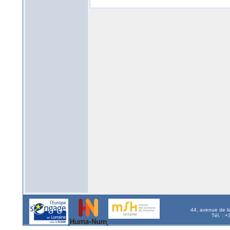
44, avenue de l
Tél. : 