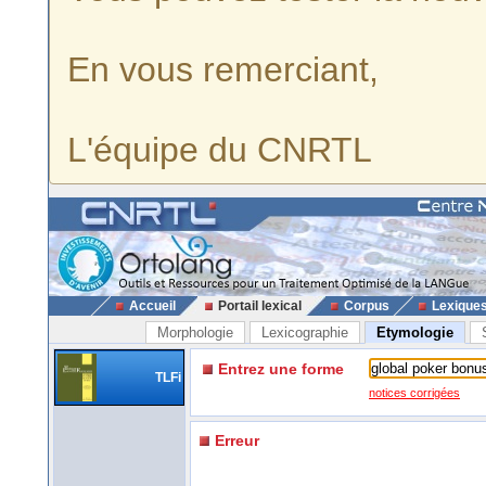
En vous remerciant,
L'équipe du CNRTL
Accueil
Portail lexical
Corpus
Lexique
Morphologie
Lexicographie
Etymologie
Entrez une forme
TLFi
notices corrigées
Erreur