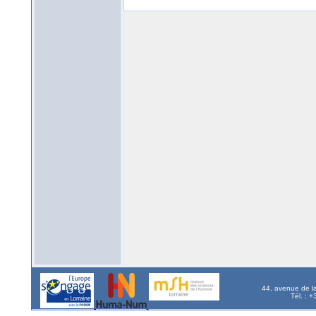
44, avenue de l
Tél. : 