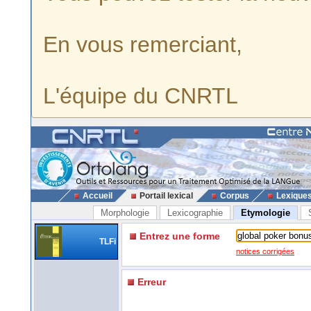
En vous remerciant,
L'équipe du CNRTL
Accueil
Portail lexical
Corpus
Lexique
Morphologie
Lexicographie
Etymologie
Entrez une forme
TLFi
notices corrigées
Erreur