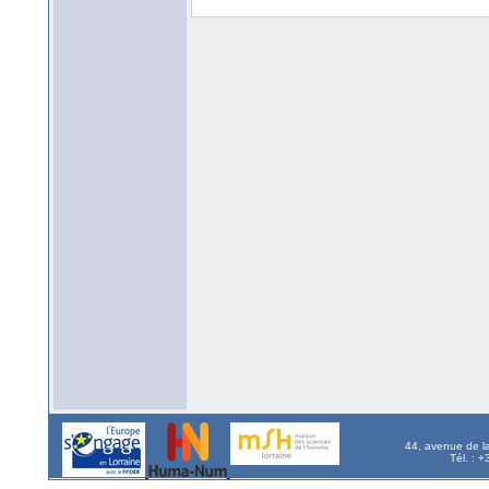
44, avenue de l
Tél. : 