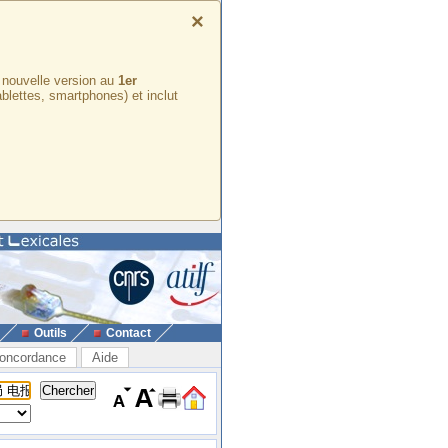
×
e nouvelle version au
1er
ablettes, smartphones) et inclut
Outils
Contact
oncordance
Aide