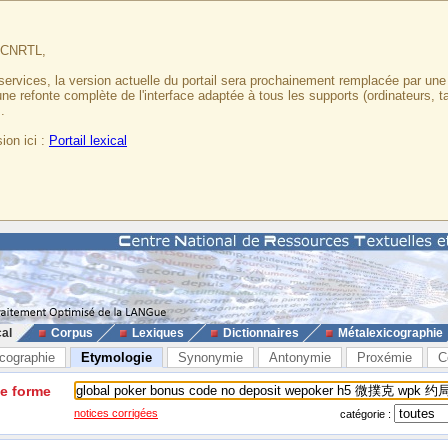
u CNRTL,
services, la version actuelle du portail sera prochainement remplacée par un
 une refonte complète de l'interface adaptée à tous les supports (ordinateurs, t
.
ion ici :
Portail lexical
cal
Corpus
Lexiques
Dictionnaires
Métalexicographie
cographie
Etymologie
Synonymie
Antonymie
Proxémie
C
ne forme
notices corrigées
catégorie :