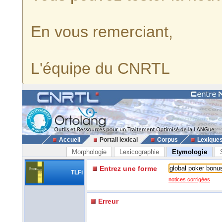
En vous remerciant,
L'équipe du CNRTL
Accueil
Portail lexical
Corpus
Lexique
Morphologie
Lexicographie
Etymologie
Entrez une forme
TLFi
notices corrigées
Erreur