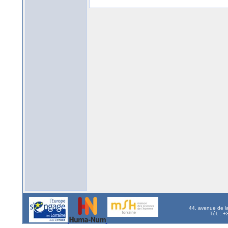
44, avenue de l
Tél. : 