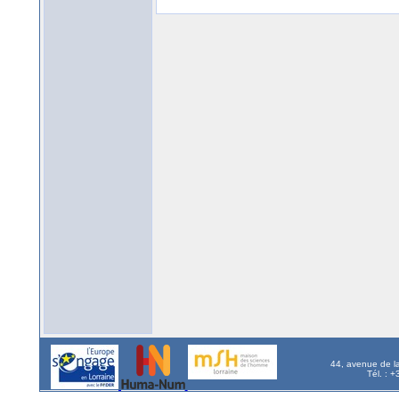
44, avenue de l
Tél. : 