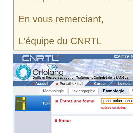
En vous remerciant,
L'équipe du CNRTL
Accueil
Portail lexical
Corpus
Lexique
Morphologie
Lexicographie
Etymologie
Entrez une forme
TLFi
notices corrigées
Erreur