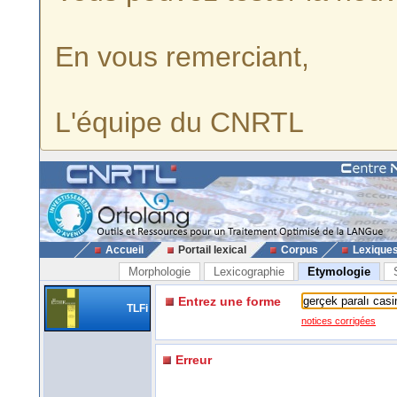
En vous remerciant,
L'équipe du CNRTL
Accueil
Portail lexical
Corpus
Lexique
Morphologie
Lexicographie
Etymologie
Entrez une forme
TLFi
notices corrigées
Erreur