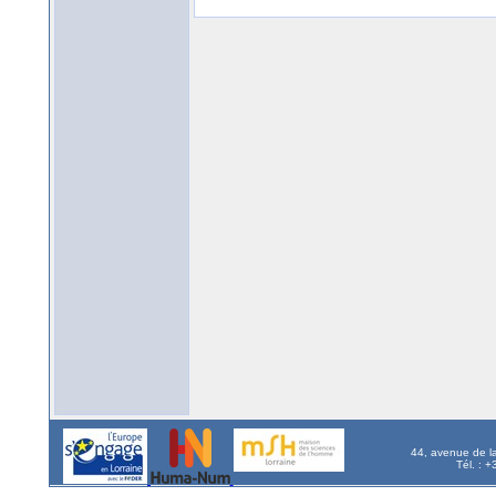
44, avenue de l
Tél. : 