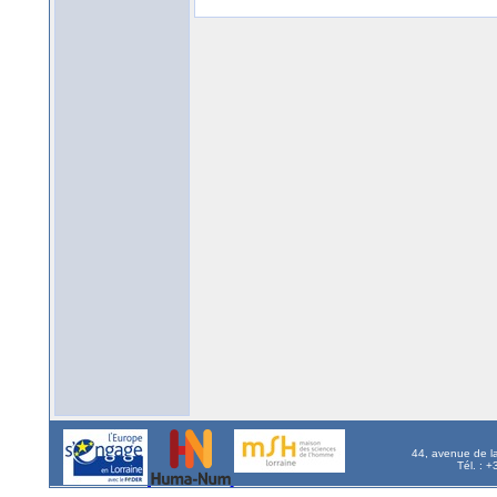
44, avenue de l
Tél. : 