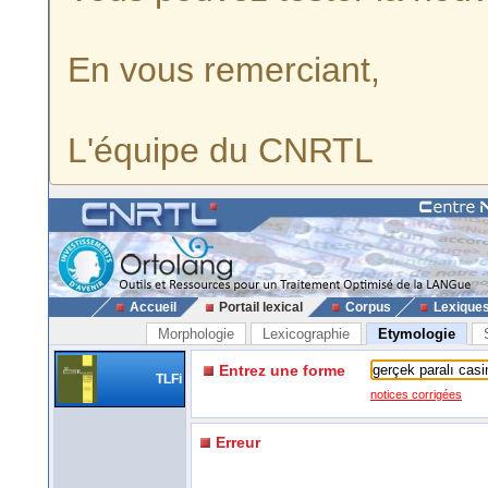
En vous remerciant,
L'équipe du CNRTL
Accueil
Portail lexical
Corpus
Lexique
Morphologie
Lexicographie
Etymologie
Entrez une forme
TLFi
notices corrigées
Erreur