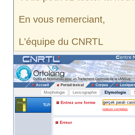
En vous remerciant,
L'équipe du CNRTL
Accueil
Portail lexical
Corpus
Lexique
Morphologie
Lexicographie
Etymologie
Entrez une forme
TLFi
notices corrigées
Erreur