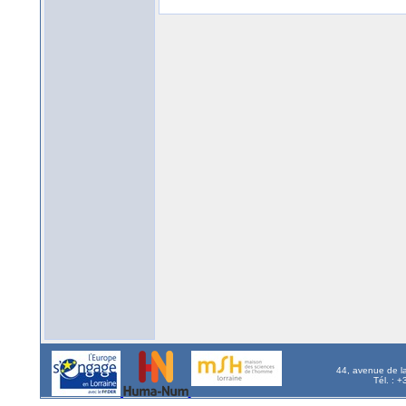
44, avenue de l
Tél. : 