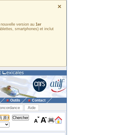
×
e nouvelle version au
1er
ablettes, smartphones) et inclut
Outils
Contact
oncordance
Aide