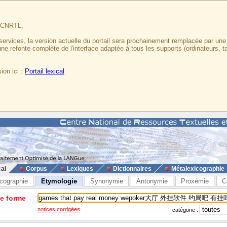
u CNRTL,
services, la version actuelle du portail sera prochainement remplacée par un
 une refonte complète de l'interface adaptée à tous les supports (ordinateurs, t
.
ion ici :
Portail lexical
cal
Corpus
Lexiques
Dictionnaires
Métalexicographie
cographie
Etymologie
Synonymie
Antonymie
Proxémie
C
ne forme
notices corrigées
catégorie :