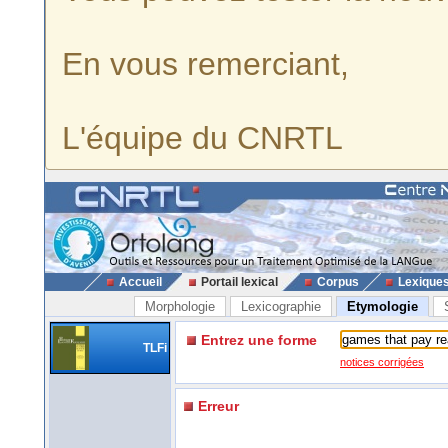
En vous remerciant,
L'équipe du CNRTL
Accueil
Portail lexical
Corpus
Lexique
Morphologie
Lexicographie
Etymologie
Entrez une forme
TLFi
notices corrigées
Erreur