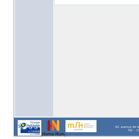
44, avenue de l
Tél. : 