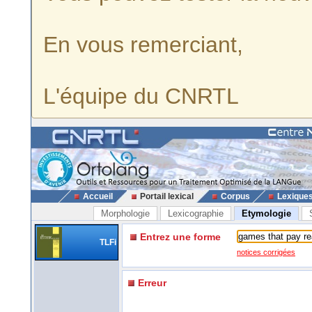
En vous remerciant,
L'équipe du CNRTL
Accueil
Portail lexical
Corpus
Lexique
Morphologie
Lexicographie
Etymologie
Entrez une forme
TLFi
notices corrigées
Erreur