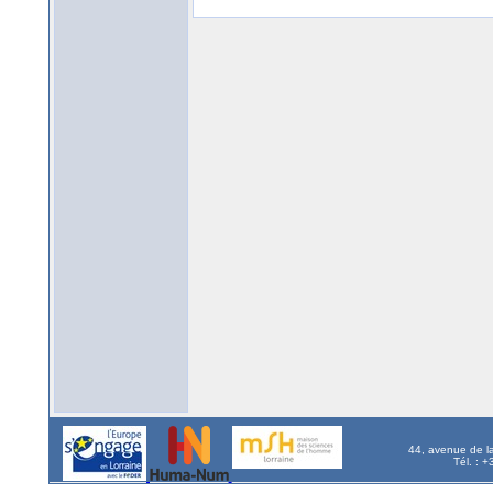
44, avenue de l
Tél. : 