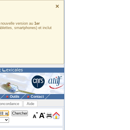
×
e nouvelle version au
1er
ablettes, smartphones) et inclut
Outils
Contact
oncordance
Aide