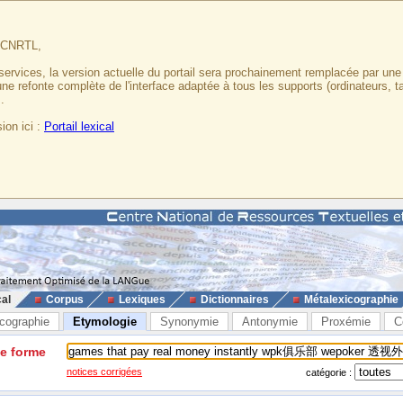
u CNRTL,
services, la version actuelle du portail sera prochainement remplacée par un
 une refonte complète de l'interface adaptée à tous les supports (ordinateurs, t
.
ion ici :
Portail lexical
cal
Corpus
Lexiques
Dictionnaires
Métalexicographie
cographie
Etymologie
Synonymie
Antonymie
Proxémie
C
ne forme
notices corrigées
catégorie :