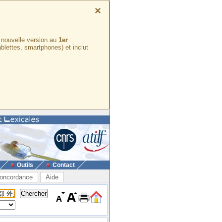
×
e nouvelle version au
1er
ablettes, smartphones) et inclut
Outils
Contact
oncordance
Aide