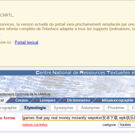
u CNRTL,
services, la version actuelle du portail sera prochainement remplacée par un
 une refonte complète de l'interface adaptée à tous les supports (ordinateurs, t
.
ion ici :
Portail lexical
cal
Corpus
Lexiques
Dictionnaires
Métalexicographie
cographie
Etymologie
Synonymie
Antonymie
Proxémie
C
ne forme
notices corrigées
catégorie :