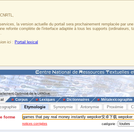
u CNRTL,
services, la version actuelle du portail sera prochainement remplacée par un
 une refonte complète de l'interface adaptée à tous les supports (ordinateurs, t
.
ion ici :
Portail lexical
cal
Corpus
Lexiques
Dictionnaires
Métalexicographie
cographie
Etymologie
Synonymie
Antonymie
Proxémie
C
ne forme
notices corrigées
catégorie :