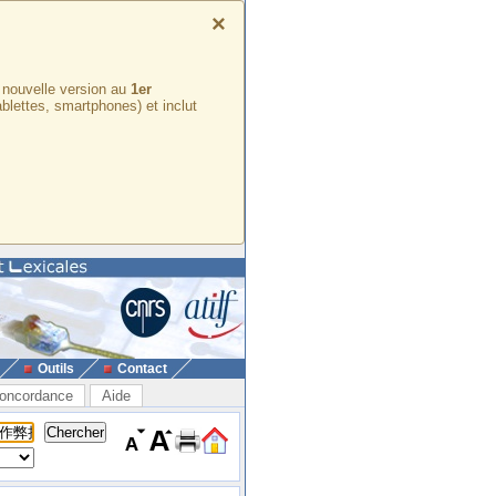
×
e nouvelle version au
1er
ablettes, smartphones) et inclut
Outils
Contact
oncordance
Aide