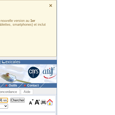
×
e nouvelle version au
1er
ablettes, smartphones) et inclut
Outils
Contact
oncordance
Aide