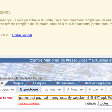
u CNRTL,
services, la version actuelle du portail sera prochainement remplacée par un
 une refonte complète de l'interface adaptée à tous les supports (ordinateurs, t
.
ion ici :
Portail lexical
cal
Corpus
Lexiques
Dictionnaires
Métalexicographie
cographie
Etymologie
Synonymie
Antonymie
Proxémie
C
ne forme
notices corrigées
catégorie :