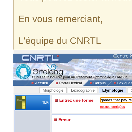
En vous remerciant,
L'équipe du CNRTL
Accueil
Portail lexical
Corpus
Lexique
Morphologie
Lexicographie
Etymologie
Entrez une forme
TLFi
notices corrigées
Erreur