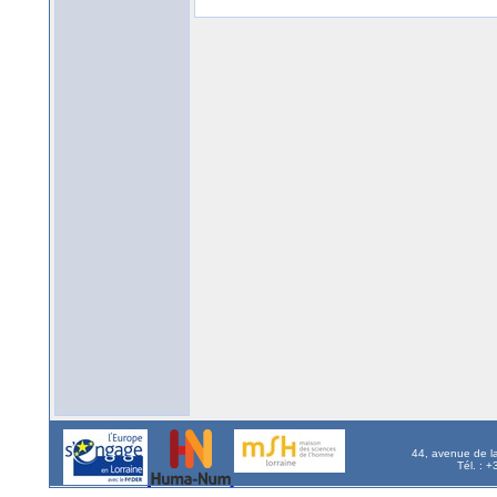
44, avenue de l
Tél. : 