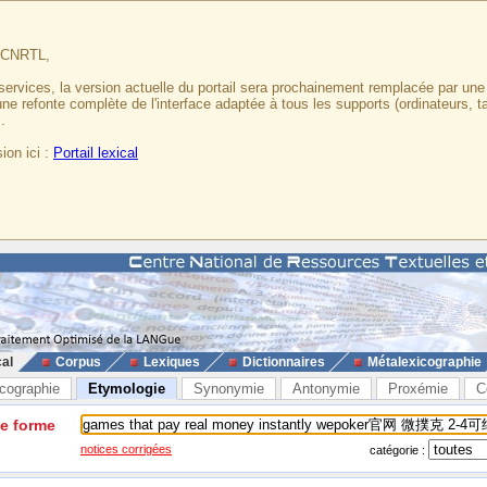
u CNRTL,
services, la version actuelle du portail sera prochainement remplacée par un
 une refonte complète de l'interface adaptée à tous les supports (ordinateurs, t
.
ion ici :
Portail lexical
cal
Corpus
Lexiques
Dictionnaires
Métalexicographie
cographie
Etymologie
Synonymie
Antonymie
Proxémie
C
ne forme
notices corrigées
catégorie :