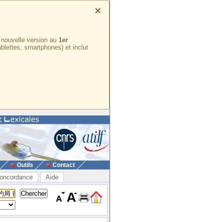
×
e nouvelle version au
1er
ablettes, smartphones) et inclut
Outils
Contact
oncordance
Aide