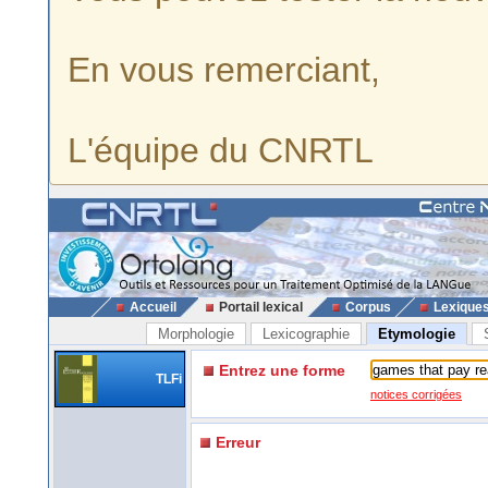
En vous remerciant,
L'équipe du CNRTL
Accueil
Portail lexical
Corpus
Lexique
Morphologie
Lexicographie
Etymologie
Entrez une forme
TLFi
notices corrigées
Erreur