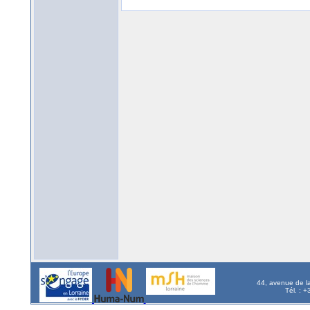
44, avenue de l
Tél. : 