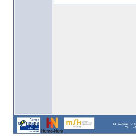
44, avenue de l
Tél. : 