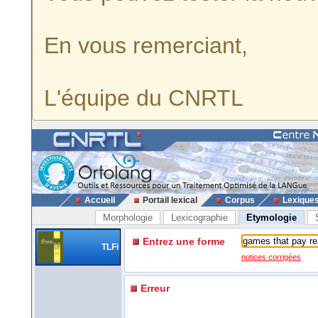
En vous remerciant,
L'équipe du CNRTL
Accueil
Portail lexical
Corpus
Lexique
Morphologie
Lexicographie
Etymologie
Entrez une forme
TLFi
notices corrigées
Erreur