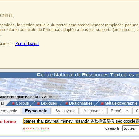
u CNRTL,
services, la version actuelle du portail sera prochainement remplacée par un
 une refonte complète de l'interface adaptée à tous les supports (ordinateurs, t
.
ion ici :
Portail lexical
cal
Corpus
Lexiques
Dictionnaires
Métalexicographie
cographie
Etymologie
Synonymie
Antonymie
Proxémie
C
ne forme
notices corrigées
catégorie :