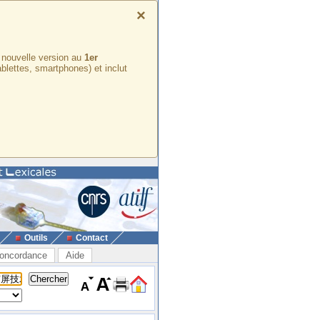
×
e nouvelle version au
1er
ablettes, smartphones) et inclut
Outils
Contact
oncordance
Aide