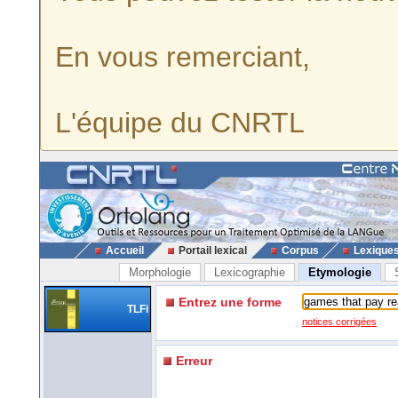
En vous remerciant,
L'équipe du CNRTL
Accueil
Portail lexical
Corpus
Lexique
Morphologie
Lexicographie
Etymologie
Entrez une forme
TLFi
notices corrigées
Erreur