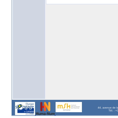
44, avenue de l
Tél. : 