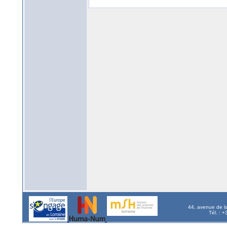
44, avenue de l
Tél. : 