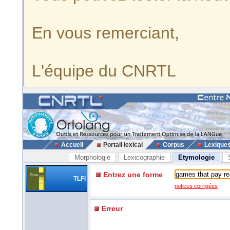
En vous remerciant,
L'équipe du CNRTL
Accueil
Portail lexical
Corpus
Lexique
Morphologie
Lexicographie
Etymologie
Entrez une forme
TLFi
notices corrigées
Erreur