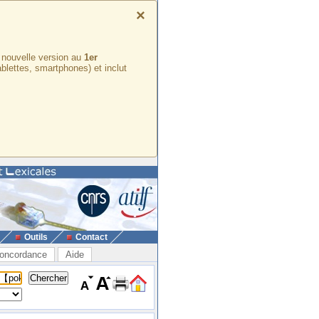
×
e nouvelle version au
1er
ablettes, smartphones) et inclut
Outils
Contact
oncordance
Aide