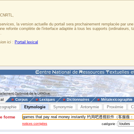
u CNRTL,
services, la version actuelle du portail sera prochainement remplacée par un
 une refonte complète de l'interface adaptée à tous les supports (ordinateurs, t
.
ion ici :
Portail lexical
cal
Corpus
Lexiques
Dictionnaires
Métalexicographie
cographie
Etymologie
Synonymie
Antonymie
Proxémie
C
ne forme
notices corrigées
catégorie :