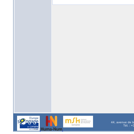
44, avenue de l
Tél. : 