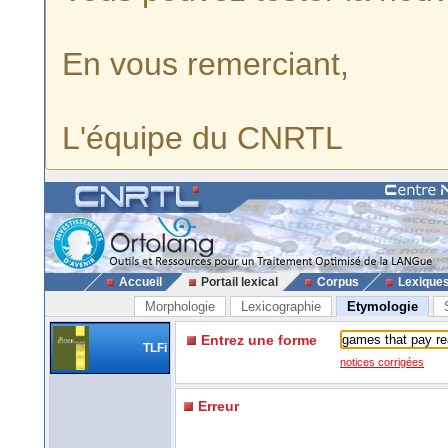
En vous remerciant,
L'équipe du CNRTL
Accueil
Portail lexical
Corpus
Lexique
Morphologie
Lexicographie
Etymologie
Entrez une forme
TLFi
notices corrigées
Erreur