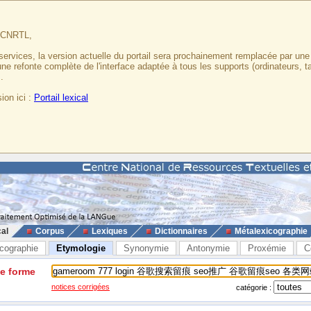
u CNRTL,
services, la version actuelle du portail sera prochainement remplacée par un
 une refonte complète de l'interface adaptée à tous les supports (ordinateurs, t
.
ion ici :
Portail lexical
cal
Corpus
Lexiques
Dictionnaires
Métalexicographie
cographie
Etymologie
Synonymie
Antonymie
Proxémie
C
ne forme
notices corrigées
catégorie :