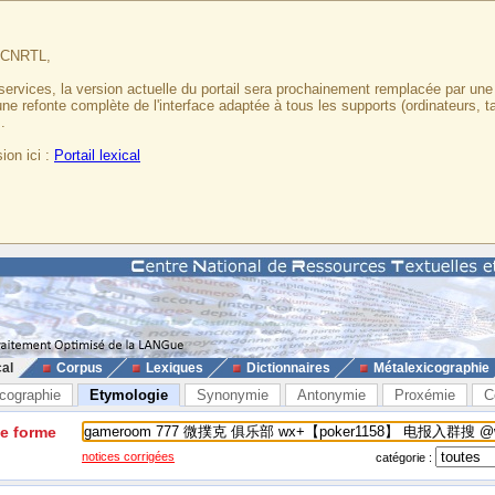
u CNRTL,
services, la version actuelle du portail sera prochainement remplacée par un
 une refonte complète de l'interface adaptée à tous les supports (ordinateurs, t
.
ion ici :
Portail lexical
cal
Corpus
Lexiques
Dictionnaires
Métalexicographie
cographie
Etymologie
Synonymie
Antonymie
Proxémie
C
ne forme
notices corrigées
catégorie :