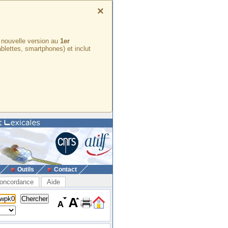
×
e nouvelle version au
1er
ablettes, smartphones) et inclut
Outils
Contact
oncordance
Aide