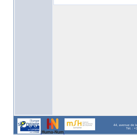
44, avenue de l
Tél. : 