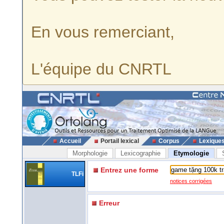
En vous remerciant,
L'équipe du CNRTL
Accueil
Portail lexical
Corpus
Lexique
Morphologie
Lexicographie
Etymologie
Entrez une forme
TLFi
notices corrigées
Erreur