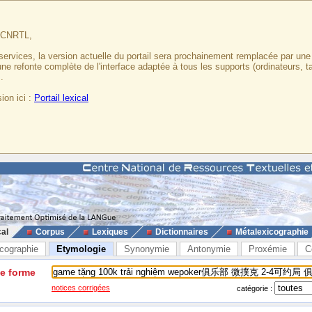
u CNRTL,
services, la version actuelle du portail sera prochainement remplacée par un
 une refonte complète de l'interface adaptée à tous les supports (ordinateurs, t
.
ion ici :
Portail lexical
cal
Corpus
Lexiques
Dictionnaires
Métalexicographie
cographie
Etymologie
Synonymie
Antonymie
Proxémie
C
ne forme
notices corrigées
catégorie :