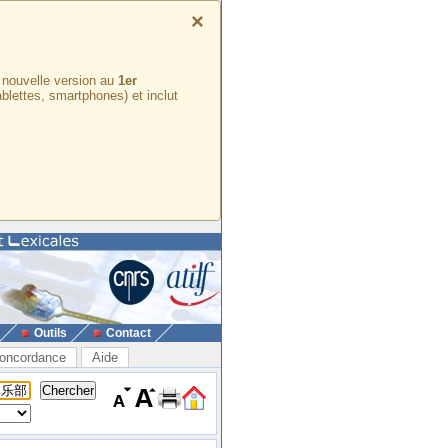
×
e nouvelle version au
1er
ablettes, smartphones) et inclut
Outils
Contact
oncordance
Aide