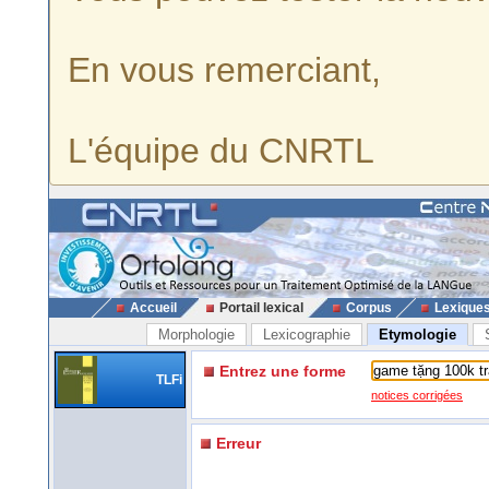
En vous remerciant,
L'équipe du CNRTL
Accueil
Portail lexical
Corpus
Lexique
Morphologie
Lexicographie
Etymologie
Entrez une forme
TLFi
notices corrigées
Erreur