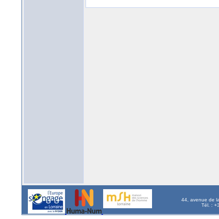
44, avenue de l
Tél. : 