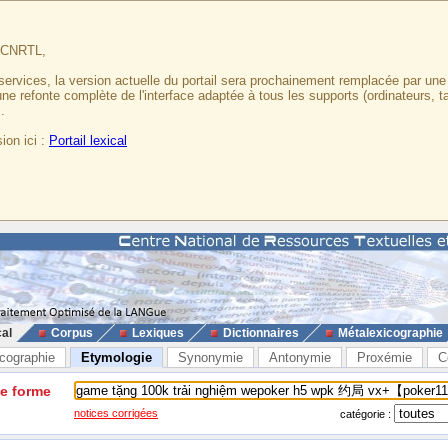
u CNRTL,
services, la version actuelle du portail sera prochainement remplacée par un
 une refonte complète de l'interface adaptée à tous les supports (ordinateurs, t
.
ion ici :
Portail lexical
cal
Corpus
Lexiques
Dictionnaires
Métalexicographie
cographie
Etymologie
Synonymie
Antonymie
Proxémie
C
ne forme
notices corrigées
catégorie :